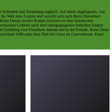
n Schönheit und Zerstörung zugleich. Auf einem abgelegenen, von
n der Welt Jane Austens und verzehrt sich nach ihrem Hauslehrer
 Kiran Desais zweiter Roman zeichnet vor dem historischen
 verlassene Geliebte nach dem untergegangenen britischen Empire
roße Erzählung vom Fremdsein daheim und in der Fremde. Kiran Desai
eutschland 1998 unter dem Titel
Der Guru im Guavenbaum
. Kiran