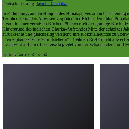
Deutsche Lesung:
Jasmin Tabatabai
In Kalimpong, an den Hängen des Himalaja, versammelt sich eine ga
Termiten zernagten Anwesen vergöttert der Richter Jemubhai Popatlal 
Gyan. In einer verrußten Küchenhöhle werkelt der grantige Koch, de
Hintergrund des indischen Ghurka-Aufstandes Mitte der achtziger Ja
zurücksehnt und gleichzeitig versucht, ihre Kolonialneurose zu üb
- "eine phantastische Schriftstellerin" - (Salman Rushdi) lebt abwec
Desai wird auf ihrer Lesereise begleitet von der Schauspielerin und 
Eintritt: Euro 7,-/5,-/3,50