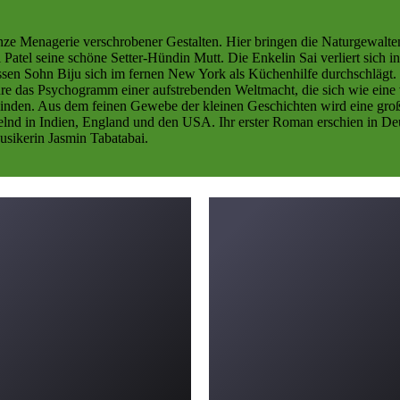
nze Menagerie verschrobener Gestalten. Hier bringen die Naturgewalte
Patel seine schöne Setter-Hündin Mutt. Die Enkelin Sai verliert sich i
ssen Sohn Biju sich im fernen New York als Küchenhilfe durchschlägt.
hre das Psychogramm einer aufstrebenden Weltmacht, die sich wie eine
erwinden. Aus dem feinen Gewebe der kleinen Geschichten wird eine g
hselnd in Indien, England und den USA. Ihr erster Roman erschien in D
Musikerin Jasmin Tabatabai.