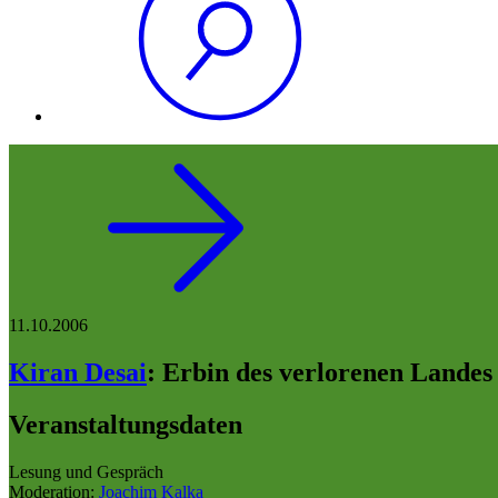
11.10.2006
Kiran Desai
:
Erbin des verlorenen Landes
Veranstaltungsdaten
Lesung und Gespräch
Moderation:
Joachim Kalka