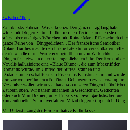
zwischen/ding
Zahnbürste. Fahrrad. Wasserkocher. Den ganzen Tag lang haben
wir es mit Dingen zu tun. In literarischen Texten sprechen sie ein
stilles, aber wichtiges Wörtchen mit. Rainer Maria Rilke schrieb eine
ganze Reihe von »Dinggedichten«. Der französische Semiotiker
Roland Barthes machte den für die Literatur unverzichtbaren »éffet
de réel« – die durch Worte erzeugte Illusion von Wirklichkeit – an
Dingen fest, etwa an einer stehengebliebenen Uhr. Der Romantiker
Novalis halluzinierte eine »Blaue Blume«, die zum Inbegriff der
Romantik wurde. Im Umfeld der Surrealist:innen und
Dadadist:innen schaffte es ein Pissoir ins Kunstmuseum und wurde
dort zur weltberühmten »Fontäne«. Bei unserem zwischen/ding im
November wollen wir uns anhand von unseren Dingen in ähnlichen
Zaubern üben. Wir nähern uns ihnen in Geschichten, Gedichten
oder auch Mini-Dramen, unter Einsatz von avantgardistischen und
konventionellen Schreibverfahren. Mitzubringen ist irgendein Ding.
Mit Unterstützung der Förderinitiative Kulturkessel