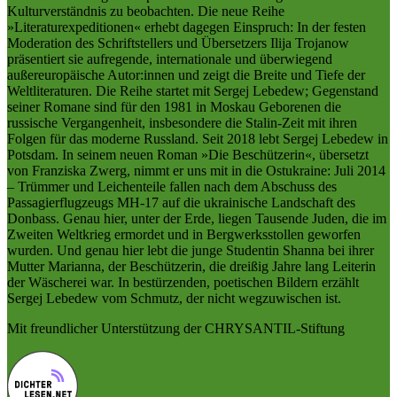
Kulturverständnis zu beobachten. Die neue Reihe
»Literaturexpeditionen« erhebt dagegen Einspruch: In der festen
Moderation des Schriftstellers und Übersetzers Ilija Trojanow
präsentiert sie aufregende, internationale und überwiegend
außereuropäische Autor:innen und zeigt die Breite und Tiefe der
Weltliteraturen. Die Reihe startet mit Sergej Lebedew; Gegenstand
seiner Romane sind für den 1981 in Moskau Geborenen die
russische Vergangenheit, insbesondere die Stalin-Zeit mit ihren
Folgen für das moderne Russland. Seit 2018 lebt Sergej Lebedew in
Potsdam. In seinem neuen Roman »Die Beschützerin«, übersetzt
von Franziska Zwerg, nimmt er uns mit in die Ostukraine: Juli 2014
– Trümmer und Leichenteile fallen nach dem Abschuss des
Passagierflugzeugs MH-17 auf die ukrainische Landschaft des
Donbass. Genau hier, unter der Erde, liegen Tausende Juden, die im
Zweiten Weltkrieg ermordet und in Bergwerksstollen geworfen
wurden. Und genau hier lebt die junge Studentin Shanna bei ihrer
Mutter Marianna, der Beschützerin, die dreißig Jahre lang Leiterin
der Wäscherei war. In bestürzenden, poetischen Bildern erzählt
Sergej Lebedew vom Schmutz, der nicht wegzuwischen ist.
Mit freundlicher Unterstützung der CHRYSANTIL-Stiftung