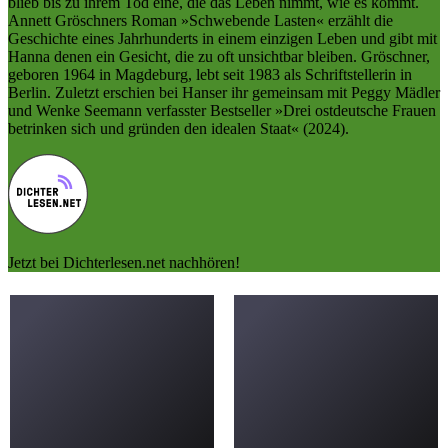
blieb bis zu ihrem Tod eine, die das Leben nimmt, wie es kommt.
Annett Gröschners Roman »Schwebende Lasten« erzählt die
Geschichte eines Jahrhunderts in einem einzigen Leben und gibt mit
Hanna denen ein Gesicht, die zu oft unsichtbar bleiben. Gröschner,
geboren 1964 in Magdeburg, lebt seit 1983 als Schriftstellerin in
Berlin. Zuletzt erschien bei Hanser ihr gemeinsam mit Peggy Mädler
und Wenke Seemann verfasster Bestseller »Drei ostdeutsche Frauen
betrinken sich und gründen den idealen Staat« (2024).
Jetzt bei Dichterlesen.net nachhören!