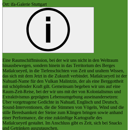
Ort: ifa-Galerie Stuttgart
Eine Raumschiffmission, bei der wir uns nicht in den Weltraum
hinausbewegen, sondern hinein in das Territorium des Berges
Matlalcueyetl, in die Tiefenschichten von Zeit und uraltem Wissen,
das sich mit dem Jetzt in die Zukunft verbindet. Matlalcueyetl ist der
Nahuatl-Name für den Vulkan Malintzin, der als eine Berggottheit
mit schöpfender Kraft gilt. Gemeinsam begeben wir uns auf eine
Raum-Zeit-Reise, bei der wir uns mit der von Kolonialismus und
Extraktivismus geprägten Lebensumgebung auseinandersetzen:
Über vorgetragene Gedichte in Nahuatl, Englisch und Deutsch,
Sound-Interventionen, die die Stimmen von Vögeln, Wind und die
stille Beredsamkeit der Steine zum Klingen bringen sowie anhand
einer Performance, die eine zukünftige Kartografie des
Matlalcueyetl gestaltet. Im Anschluss gibt es Zeit, sich bei Snacks
und Getränken auszutauschen.