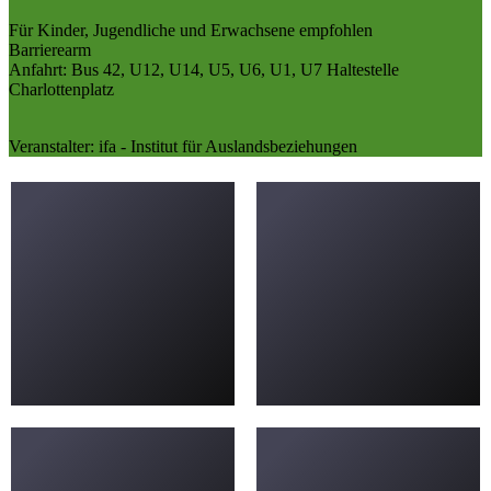
Für Kinder, Jugendliche und Erwachsene empfohlen
Barrierearm
Anfahrt: Bus 42, U12, U14, U5, U6, U1, U7 Haltestelle
Charlottenplatz
Veranstalter: ifa - Institut für Auslandsbeziehungen