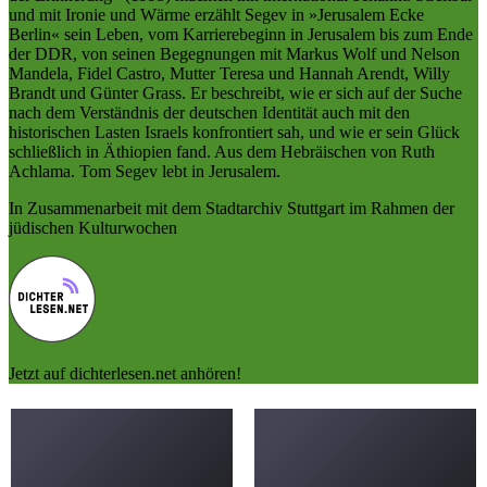
und mit Ironie und Wärme erzählt Segev in »Jerusalem Ecke
Berlin« sein Leben, vom Karrierebeginn in Jerusalem bis zum Ende
der DDR, von seinen Begegnungen mit Markus Wolf und Nelson
Mandela, Fidel Castro, Mutter Teresa und Hannah Arendt, Willy
Brandt und Günter Grass. Er beschreibt, wie er sich auf der Suche
nach dem Verständnis der deutschen Identität auch mit den
historischen Lasten Israels konfrontiert sah, und wie er sein Glück
schließlich in Äthiopien fand. Aus dem Hebräischen von Ruth
Achlama. Tom Segev lebt in Jerusalem.
In Zusammenarbeit mit dem Stadtarchiv Stuttgart im Rahmen der
jüdischen Kulturwochen
Jetzt auf dichterlesen.net anhören!