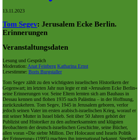
13.11.2023
Tom Segev
:
Jerusalem Ecke Berlin.
Erinnerungen
Veranstaltungsdaten
Lesung und Gespräch
Moderation:
Anat Feinberg
Katharina Ernst
Lesestimme:
Boris Burgstaller
Tom Segev zählt zu den wichtigsten israelischen Historikern der
Gegenwart; im letzten Jahr nun legte er mit »Jerusalem Ecke Berlin«
seine Erinnerungen vor. Seine Eltern lernten sich am Bauhaus in
Dessau kennen und flohen 1935 nach Palästina – in der Hoffnung,
zurückzukehren. Tom Segev, 1945 in Jerusalem geboren, verlor
jedoch seinen Vater im ersten arabisch-israelischen Krieg, worauf er
mit seiner Mutter in Israel blieb. Seit über 50 Jahren gehört der
Publizist und Historiker zu den aufmerksamsten und klügsten
Beobachtern der deutsch-israelischen Geschichte, seine Bücher,
allen voran »Die siebte Million. Der Holocaust und Israels Politik
der Erinnerung« (1995) machten ihn international bekannt. Streitbar