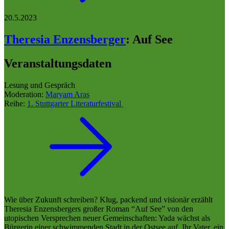
20.5.2023
Theresia Enzensberger
:
Auf See
Veranstaltungsdaten
Lesung und Gespräch
Moderation:
Maryam Aras
Reihe:
1. Stuttgarter Literaturfestival
Wie über Zukunft schreiben? Klug, packend und visionär erzählt
Theresia Enzensbergers großer Roman “Auf See” von den
utopischen Versprechen neuer Gemeinschaften: Yada wächst als
Bürgerin einer schwimmenden Stadt in der Ostsee auf. Ihr Vater, ein