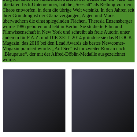
libertärer Tech-Unternehmer, hat die „Seestatt“ als Rettung vor dem
Chaos entworfen, in dem die übrige Welt versinkt. In den Jahren seit
ihrer Gründung ist der Glanz vergangen, Algen und Moos
überwuchern die einst spiegelnden Flächen. Theresia Enzensberger
wurde 1986 geboren und lebt in Berlin. Sie studierte Film und
Filmwissenschaft in New York und schreibt als freie Autorin unter
anderem für F.A.Z. und DIE ZEIT. 2014 gründete sie das BLOCK
Magazin, das 2016 bei den Lead Awards als bestes Newcomer-
Magazin prämiert wurde. „Auf See“ ist ihr zweiter Roman nach
„Blaupause“, der mit der Alfred-Döblin-Medaille ausgezeichnet
wurde.