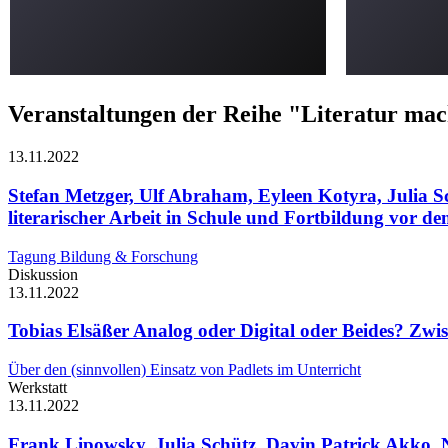
Veranstaltungen der Reihe "Literatur ma
13.11.
2022
Stefan Metzger, Ulf Abraham, Eyleen Kotyra, Julia 
literarischer Arbeit in Schule und Fortbildung vor d
Tagung Bildung & Forschung
Diskussion
13.11.
2022
Tobias Elsäßer
Analog oder Digital oder Beides? Zw
Über den (sinnvollen) Einsatz von Padlets im Unterricht
Werkstatt
13.11.
2022
Frank Lipowsky, Julia Schütz, Davin Patrick Akko, 