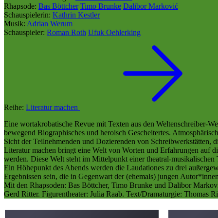
Rhapsode:
Bas Böttcher
Timo Brunke
Dalibor Marković
Schauspielerin:
Kathrin Kestler
Musik:
Adrian Werum
Schauspieler:
Roman Roth
Ufuk Oehlerking
Reihe:
Literatur machen
Eine wortakrobatische Revue mit Texten aus den Weltenschreiber-Werks
bewegend Biographisches und heroisch Gescheitertes. Atmosphärisch
Sicht der Teilnehmenden und Dozierenden von Schreibwerkstätten, d
Literatur machen bringt eine Welt von Worten und Erfahrungen auf di
werden. Diese Welt steht im Mittelpunkt einer theatral-musikalische
Ein Höhepunkt des Abends werden die Laudationes zu drei außergew
Ergebnissen sein, die in Gegenwart der (ehemals) jungen Autor*inne
Mit den Rhapsoden: Bas Böttcher, Timo Brunke und Dalibor Marković
Gerd Ritter. Figurentheater: Julia Raab. Text/Dramaturgie: Thomas Ri