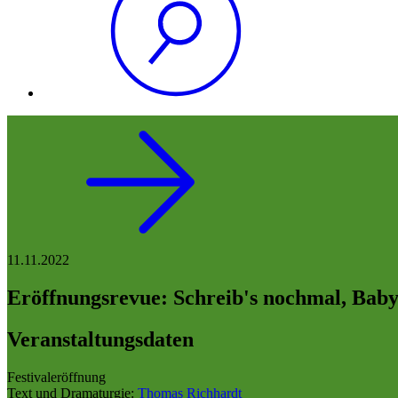
11.11.2022
Eröffnungsrevue: Schreib's nochmal, Baby
Veranstaltungsdaten
Festivaleröffnung
Text und Dramaturgie:
Thomas Richhardt