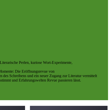
Literarische Perlen, kuriose Wort-Experimente,
 Momente: Die Eröffnungsrevue von
 des Schreibens und ein neuer Zugang zur Literatur vermittelt
nstimmt und Erfahrungswelten Revue passieren lässt.