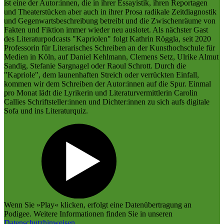
ist eine der Autor:innen, die in ihrer Essayistik, ihren Reportagen
und Theaterstücken aber auch in ihrer Prosa radikale Zeitdiagnostik
und Gegenwartsbeschreibung betreibt und die Zwischenräume von
Fakten und Fiktion immer wieder neu auslotet. Als nächster Gast
des Literaturpodcasts "Kapriolen" folgt Kathrin Röggla, seit 2020
Professorin für Literarisches Schreiben an der Kunsthochschule für
Medien in Köln, auf Daniel Kehlmann, Clemens Setz, Ulrike Almut
Sandig, Stefanie Sargnagel oder Raoul Schrott. Durch die
"Kapriole", dem launenhaften Streich oder verrückten Einfall,
kommen wir dem Schreiben der Autor:innen auf die Spur. Einmal
pro Monat lädt die Lyrikerin und Literaturvermittlerin Carolin
Callies Schriftsteller:innen und Dichter:innen zu sich aufs digitale
Sofa und ins Literaturquiz.
Wenn Sie »Play« klicken, erfolgt eine Datenübertragung an
Podigee
.
Weitere Informationen finden Sie in unseren
Datenschutzhinweisen
.