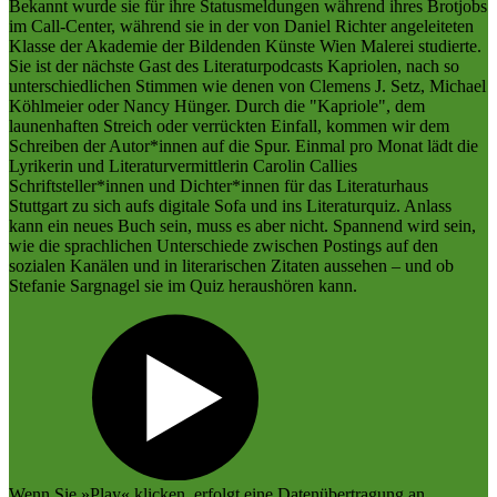
Bekannt wurde sie für ihre Statusmeldungen während ihres Brotjobs
im Call-Center, während sie in der von Daniel Richter angeleiteten
Klasse der Akademie der Bildenden Künste Wien Malerei studierte.
Sie ist der nächste Gast des Literaturpodcasts Kapriolen, nach so
unterschiedlichen Stimmen wie denen von Clemens J. Setz, Michael
Köhlmeier oder Nancy Hünger. Durch die "Kapriole", dem
launenhaften Streich oder verrückten Einfall, kommen wir dem
Schreiben der Autor*innen auf die Spur. Einmal pro Monat lädt die
Lyrikerin und Literaturvermittlerin Carolin Callies
Schriftsteller*innen und Dichter*innen für das Literaturhaus
Stuttgart zu sich aufs digitale Sofa und ins Literaturquiz. Anlass
kann ein neues Buch sein, muss es aber nicht. Spannend wird sein,
wie die sprachlichen Unterschiede zwischen Postings auf den
sozialen Kanälen und in literarischen Zitaten aussehen – und ob
Stefanie Sargnagel sie im Quiz heraushören kann.
Wenn Sie »Play« klicken, erfolgt eine Datenübertragung an