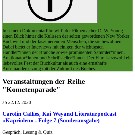
In seinem Dokumentarfilm wirft der Filmemacher D. W. Young
einen Blick hinter die Kulissen der selten gewordenen New Yorker
Buchwelt und der faszinierenden Menschen, die sie bewohnen.
Dabei bietet er Interviews mit einigen der wichtigsten
Händler*innen der Branche sowie prominenten Sammler*innen,
Auktionator*innen und Schriftsteller*innen. Der Film ist sowohl ein
liebevolles Fest der Buchkultur als auch eine ernsthafte
Auseinandersetzung mit der Zukunft des Buches.
Veranstaltungen der Reihe
"Kometenparade"
ab
22.12.
2020
Carolin Callies, Kai Weyand
Literaturpodcast
»Kapriolen« - Folge 7 (Sonderausgabe)
Gespräch, Lesung & Quiz