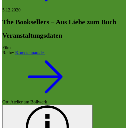
5.12.2020
The Booksellers – Aus Liebe zum Buch
Veranstaltungsdaten
Film
Reihe:
Kometenparade
Ort: Atelier am Bollwerk