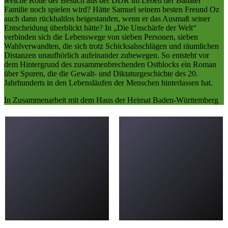
welche Rolle der Besuch aus der DDR im Leben der Banater
Familie noch spielen wird? Hätte Samuel seinem besten Freund Oz
auch dann rückhaltlos beigestanden, wenn er das Ausmaß seiner
Entscheidung überblickt hätte? In „Die Unschärfe der Welt“
verbinden sich die Lebenswege von sieben Personen, sieben
Wahlverwandten, die sich trotz Schicksalsschlägen und räumlichen
Distanzen unaufhörlich aufeinander zubewegen. So entsteht vor
dem Hintergrund des zusammenbrechenden Ostblocks ein Roman
über Spuren, die die Gewalt- und Diktaturgeschichte des 20.
Jahrhunderts in den Lebensläufen der Menschen hinterlassen hat.
In Zusammenarbeit mit dem Haus der Heimat Baden-Württemberg