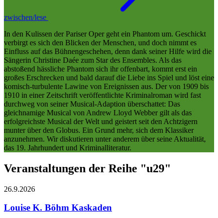
zwischen/lese
In den Kulissen der Pariser Oper geht ein Phantom um. Geschickt
verbirgt es sich den Blicken der Menschen, und doch nimmt es
Einfluss auf das Bühnengeschehen, denn dank seiner Hilfe wird die
Sängerin Christine Daée zum Star des Ensembles. Als das
abstoßend hässliche Phantom sich ihr offenbart, kommt erst ein
großes Erschrecken und bald darauf die Liebe ins Spiel und löst eine
komisch-turbulente Lawine von Ereignissen aus. Der von 1909 bis
1910 in einer Zeitschrift veröffentlichte Kriminalroman wird fast
durchweg von seiner Musical-Adaption überschattet: Das
gleichnamige Musical von Andrew Lloyd Webber gilt als das
erfolgreichste Musical der Welt und geistert seit den Achtzigern
munter über den Globus. Ein Grund mehr, sich dem Klassiker
anzunehmen. Wir diskutieren unter anderem über seine Aktualität,
das 19. Jahrhundert und Kriminalliteratur.
Veranstaltungen der Reihe "u29"
26.9.
2026
Louise K. Böhm
Kaskaden