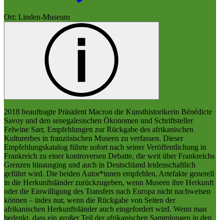
Ort: Linden-Museum
2018 beauftragte Präsident Macron die Kunsthistorikerin Bénédicte
Savoy und den senegalesischen Ökonomen und Schriftsteller
Felwine Sarr, Empfehlungen zur Rückgabe des afrikanischen
Kulturerbes in französischen Museen zu verfassen. Dieser
Empfehlungskatalog führte sofort nach seiner Veröffentlichung in
Frankreich zu einer kontroversen Debatte, die weit über Frankreichs
Grenzen hinausging und auch in Deutschland leidenschaftlich
geführt wird. Die beiden Autor*innen empfehlen, Artefakte generell
in die Herkunftsländer zurückzugeben, wenn Museen ihre Herkunft
oder die Einwilligung des Transfers nach Europa nicht nachweisen
können – indes nur, wenn die Rückgabe von Seiten der
afrikanischen Herkunftsländer auch eingefordert wird. Wenn man
bedenkt, dass ein großer Teil der afrikanischen Sammlungen in den