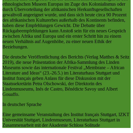
ethnologischen Museen Europas im Zuge des Kolonialismus oder
durch Übervorteilung der afrikanischen Herkunftsgesellschaften
gewaltvoll angeeignet wurde, und dass sich heute circa 90 Prozent
des afrikanischen Kulturerbes außerhalb des Kontinents befinden,
haben diese Empfehlungen Gewicht. Die Debatte über
Rückgabeempfehlungen kann Anstoß sein für ein neues Gespräch
zwischen Afrika und Europa und ein erster Schritt hin zu einem
neuen Verhältnis auf Augenhöhe, zu einer neuen Ethik der
Beziehungen.
Die deutsche Veröffentlichung des Berichts (Verlag Matthes & Seitz
2019), die neue Präsentation der Afrika-Sammlung des Linden
Museums sowie das internationale Festival „Membrane – African
Literature and Ideas“ (23.-26.5.) im Literaturhaus Stuttgart und
Institut français geben Anlass für diese Diskussion mit der
Staatssekretärin Petra Olschowski, der Direktorin des
Lindenmuseums, Inés de Castro, Bénédicte Savoy und Albert
Gouaffo.
In deutscher Sprache
Eine gemeinsame Veranstaltung des Institut français Stuttgart, IZKT
Universität Stuttgart, Lindenmuseum, Literaturhaus Stuttgart in
Zusammenarbeit mit der Akademie Schloss Solitude