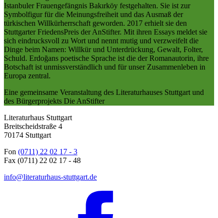
Istanbuler Frauengefängnis Bakırköy festgehalten. Sie ist zur
Symbolfigur für die Meinungsfreiheit und das Ausmaß der
türkischen Willkürherrschaft geworden. 2017 erhielt sie den
Stuttgarter FriedensPreis der AnStifter. Mit ihren Essays meldet sie
sich eindrucksvoll zu Wort und nennt mutig und verzweifelt die
Dinge beim Namen: Willkür und Unterdrückung, Gewalt, Folter,
Schuld. Erdoğans poetische Sprache ist die der Romanautorin, ihre
Botschaft ist unmissverständlich und für unser Zusammenleben in
Europa zentral.
Eine gemeinsame Veranstaltung des Literaturhauses Stuttgart und
des Bürgerprojekts Die AnStifter
Literaturhaus Stuttgart
Breitscheidstraße 4
70174 Stuttgart
Fon
(0711) 22 02 17 - 3
Fax (0711) 22 02 17 - 48
info@literaturhaus-stuttgart.de