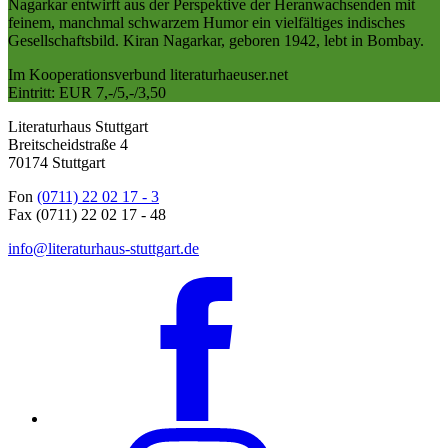
Nagarkar entwirft aus der Perspektive der Heranwachsenden mit
feinem, manchmal schwarzem Humor ein vielfältiges indisches
Gesellschaftsbild. Kiran Nagarkar, geboren 1942, lebt in Bombay.
Im Kooperationsverbund literaturhaeuser.net
Eintritt: EUR 7,-/5,-/3,50
Literaturhaus Stuttgart
Breitscheidstraße 4
70174 Stuttgart
Fon
(0711) 22 02 17 - 3
Fax (0711) 22 02 17 - 48
info@literaturhaus-stuttgart.de