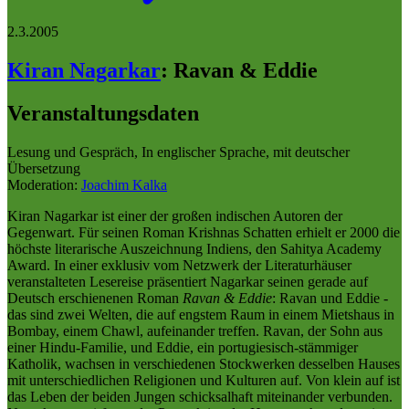
2.3.2005
Kiran Nagarkar
:
Ravan & Eddie
Veranstaltungsdaten
Lesung und Gespräch, In englischer Sprache, mit deutscher
Übersetzung
Moderation:
Joachim Kalka
Kiran Nagarkar ist einer der großen indischen Autoren der
Gegenwart. Für seinen Roman Krishnas Schatten erhielt er 2000 die
höchste literarische Auszeichnung Indiens, den Sahitya Academy
Award. In einer exklusiv vom Netzwerk der Literaturhäuser
veranstalteten Lesereise präsentiert Nagarkar seinen gerade auf
Deutsch erschienenen Roman
Ravan & Eddie
: Ravan und Eddie -
das sind zwei Welten, die auf engstem Raum in einem Mietshaus in
Bombay, einem Chawl, aufeinander treffen. Ravan, der Sohn aus
einer Hindu-Familie, und Eddie, ein portugiesisch-stämmiger
Katholik, wachsen in verschiedenen Stockwerken desselben Hauses
mit unterschiedlichen Religionen und Kulturen auf. Von klein auf ist
das Leben der beiden Jungen schicksalhaft miteinander verbunden.