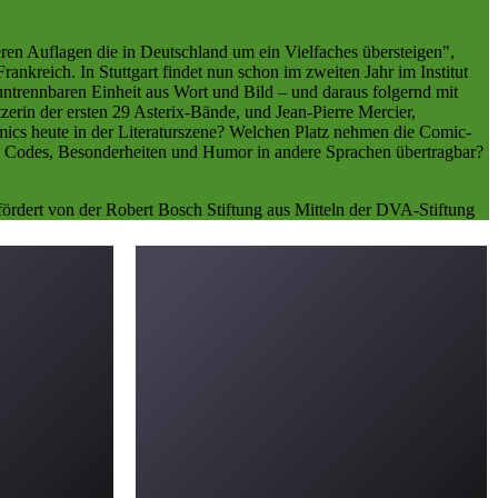
ren Auflagen die in Deutschland um ein Vielfaches übersteigen",
nkreich. In Stuttgart findet nun schon im zweiten Jahr im Institut
 untrennbaren Einheit aus Wort und Bild – und daraus folgernd mit
erin der ersten 29 Asterix-Bände, und Jean-Pierre Mercier,
omics heute in der Literaturszene? Welchen Platz nehmen die Comic-
lle Codes, Besonderheiten und Humor in andere Sprachen übertragbar?
efördert von der Robert Bosch Stiftung aus Mitteln der DVA-Stiftung