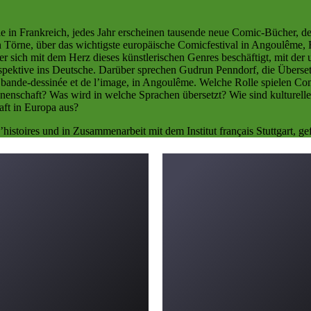
 in Frankreich, jedes Jahr erscheinen tausende neue Comic-Bücher, de
Törne, über das wichtigste europäische Comicfestival in Angoulême, Fra
er sich mit dem Herz dieses künstlerischen Genres beschäftigt, mit der
spektive ins Deutsche. Darüber sprechen Gudrun Penndorf, die Übersetz
la bande-dessinée et de l’image, in Angoulême. Welche Rolle spielen C
Innenschaft? Was wird in welche Sprachen übersetzt? Wie sind kulture
aft in Europa aus?
istoires und in Zusammenarbeit mit dem Institut français Stuttgart, g