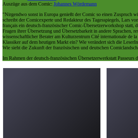
Auszüge aus dem Comic:
Johannes Wördemann
"Nirgendwo sonst in Europa genießt der Comic so einen Zuspruch wie
schreibt der Comicexperte und Redakteur des Tagesspiegels, Lars von 
français ein deutsch-französischer Comic-Übersetzerworkshop statt, d
Fragen ihrer Übersetzung und Übersetzbarkeit in andere Sprachen, re
wissenschaftlicher Berater am Kulturzentrum Cité internationale de 
Klassiker auf dem heutigen Markt ein? Wie verändert sich die Leser
Wie sieht die Zukunft der französischen und deutschen Comiclandsch
Im Rahmen der deutsch-französischen Übersetzerwerkstatt Passeurs d’h