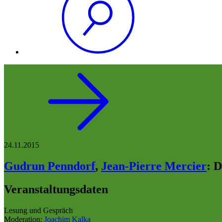
24.11.2015
Gudrun Penndorf
,
Jean-Pierre Mercier
:
D
Veranstaltungsdaten
Lesung und Gespräch
Moderation:
Joachim Kalka