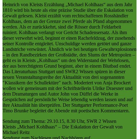
Heinrich von Kleists Erzählung „Michael Kohlhaas“ aus dem Jahr
1810 wird bis heute als eine präzise Studie über die Eskalation von
Gewalt gelesen. Kleist erzählt vom rechtschaffenen Rosshändler
Kohlhaas, dem an der Grenze zwei Pferde als Pfand abgenommen
werden. Als er zurückkehrt, sind die Rösser durch Feldarbeit
ruiniert. Kohlhaas verlangt vor Gericht Schadensersatz. Als ihm
dieser verwehrt wird, beginnt er einen Rachefeldzug, der zusehends
seiner Kontrolle entgleitet. Unschuldige werden getötet und ganze
Landstriche verwüstet. Ähnlich wie bei heutigen Gewaltexplosionen
– in den Randbezirken der Großstädte, den Slums der Metropolen –
geht es in Kleists „Kohlhaas“ um den Widerstand der Wehrlosen,
der aus berechtigtem Grund beginnt, aber in einem Blutbad endet.
Das Literaturhaus Stuttgart und SWR2 Wissen spüren in dieser
neuen Veranstaltungsreihe der Aktualität von drei sogenannten
"Klassikern der Schullektüre" nach. Moderiert von Anja Brockert
wollen wir gemeinsam mit der Schriftstellerin Ulrike Draesner und
dem Dramaturgen und Autor John von Düffel die Werke in
Gesprächen auf persönliche Weise lebendig werden lassen und auf
ihre Aktualität hin überprüfen. Der Stuttgarter Performance-Poet
Timo Brunke begleitet die Abende mit poetischen Kommentaren.
Sendung zum Thema: 29.10.15, 8.30 Uhr, SWR 2 Wissen
Kleists „Michael Kohlhaas“ – Die Eskalation der Gewalt von
Michael Reitz
Sendung zum Nachlesen und Nachhören auf