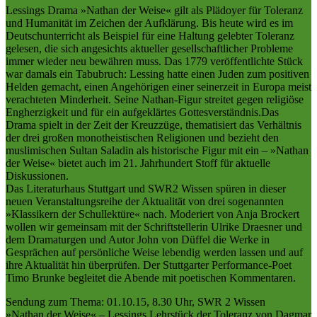
Lessings Drama »Nathan der Weise« gilt als Plädoyer für Toleranz
und Humanität im Zeichen der Aufklärung. Bis heute wird es im
Deutschunterricht als Beispiel für eine Haltung gelebter Toleranz
gelesen, die sich angesichts aktueller gesellschaftlicher Probleme
immer wieder neu bewähren muss. Das 1779 veröffentlichte Stück
war damals ein Tabubruch: Lessing hatte einen Juden zum positiven
Helden gemacht, einen Angehörigen einer seinerzeit in Europa meist
verachteten Minderheit. Seine Nathan-Figur streitet gegen religiöse
Engherzigkeit und für ein aufgeklärtes Gottesverständnis.Das
Drama spielt in der Zeit der Kreuzzüge, thematisiert das Verhältnis
der drei großen monotheistischen Religionen und bezieht den
muslimischen Sultan Saladin als historische Figur mit ein – »Nathan
der Weise« bietet auch im 21. Jahrhundert Stoff für aktuelle
Diskussionen.
Das Literaturhaus Stuttgart und SWR2 Wissen spüren in dieser
neuen Veranstaltungsreihe der Aktualität von drei sogenannten
»Klassikern der Schullektüre« nach. Moderiert von Anja Brockert
wollen wir gemeinsam mit der Schriftstellerin Ulrike Draesner und
dem Dramaturgen und Autor John von Düffel die Werke in
Gesprächen auf persönliche Weise lebendig werden lassen und auf
ihre Aktualität hin überprüfen. Der Stuttgarter Performance-Poet
Timo Brunke begleitet die Abende mit poetischen Kommentaren.
Sendung zum Thema: 01.10.15, 8.30 Uhr, SWR 2 Wissen
»Nathan der Weise« – Lessings Lehrstück der Toleranz von Dagmar