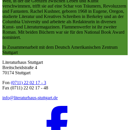
Welt, in der die Grenzen zwischen Leben und Kunst
verschwimmen, trifft sie auf eine Schar von Träumern, Revoluzzern
und Fantasten. Rachel Kushner, geboren 1968 in Eugene, Oregon,
studierte Literatur und Kreatives Schreiben in Berkeley und an der
Columbia University und arbeitete als Redakteurin in diversen
Kunst- und Literaturmagazinen. Flammenwerfer ist ihr zweiter
Roman. Mit beiden Büchern war sie für den National Book Award
nominiert.
In Zusammenarbeit mit dem Deutsch Amerikanischen Zentrum
Stuttgart
Literaturhaus Stuttgart
Breitscheidstraße 4
70174 Stuttgart
Fon
(0711) 22 02 17 - 3
Fax (0711) 22 02 17 - 48
info@literaturhaus-stuttgart.de