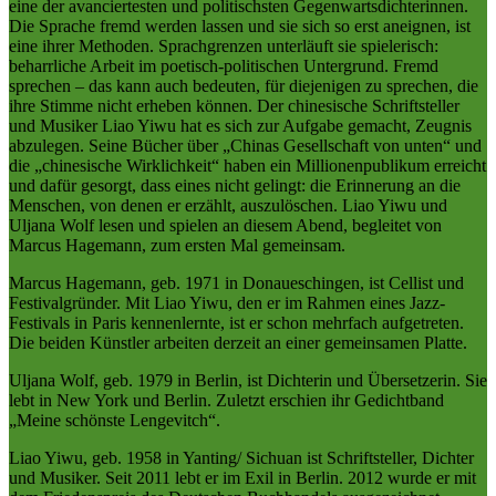
eine der avanciertesten und politischsten Gegenwartsdichterinnen.
Die Sprache fremd werden lassen und sie sich so erst aneignen, ist
eine ihrer Methoden. Sprachgrenzen unterläuft sie spielerisch:
beharrliche Arbeit im poetisch-politischen Untergrund. Fremd
sprechen – das kann auch bedeuten, für diejenigen zu sprechen, die
ihre Stimme nicht erheben können. Der chinesische Schriftsteller
und Musiker Liao Yiwu hat es sich zur Aufgabe gemacht, Zeugnis
abzulegen. Seine Bücher über „Chinas Gesellschaft von unten“ und
die „chinesische Wirklichkeit“ haben ein Millionenpublikum erreicht
und dafür gesorgt, dass eines nicht gelingt: die Erinnerung an die
Menschen, von denen er erzählt, auszulöschen. Liao Yiwu und
Uljana Wolf lesen und spielen an diesem Abend, begleitet von
Marcus Hagemann, zum ersten Mal gemeinsam.
Marcus Hagemann, geb. 1971 in Donaueschingen, ist Cellist und
Festivalgründer. Mit Liao Yiwu, den er im Rahmen eines Jazz-
Festivals in Paris kennenlernte, ist er schon mehrfach aufgetreten.
Die beiden Künstler arbeiten derzeit an einer gemeinsamen Platte.
Uljana Wolf, geb. 1979 in Berlin, ist Dichterin und Übersetzerin. Sie
lebt in New York und Berlin. Zuletzt erschien ihr Gedichtband
„Meine schönste Lengevitch“.
Liao Yiwu, geb. 1958 in Yanting/ Sichuan ist Schriftsteller, Dichter
und Musiker. Seit 2011 lebt er im Exil in Berlin. 2012 wurde er mit