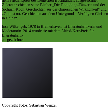
dem Friedenspreis des Deutschen Buchhandels ausgezeichnet.
Zuletzt erschienen seine Bücher „Die Dongdong-Tänzerin und der
Sichuan-Koch: Geschichten aus der chinesischen Wirklichkeit“ und
„Gott ist rot. Geschichten aus dem Untergrund – Verfolgten Christen
in China“.
Insa Wilke, geb. 1978 in Bremerhaven, ist Literaturkritikerin und
Moderatorin. 2014 wurde sie mit dem Alfred-Kerr-Preis für
Literaturkritik
ausgezeichnet.
Copyright Fotos: Sebastian Wenzel