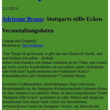
3.12.2014
Adrienne Braun
:
Stuttgarts stille Ecken
Veranstaltungsdaten
Lesung und Gespräch
Moderation:
Tim Schleider
"Das Tempo ist gedrosselt, es gibt nur eine Handvoll Tische, und
man bedient sich selbst – deshalb
stehen viele Kunden erst einmal verträumt an der Theke und wissen
gar nicht, welche Köstlichkeiten sie auswählen sollen. Haferplatte
oder Petit four? Aprikosenrahm oder Frankfurter Kranz?
Schmandkuchen oder Obsttartelette?"Adrienne Braun
Zwischen Großbaustellen, kilometerlangen Staus und neuen
Shoppingmalls hat die Stuttgarter Kulturjournalistin Adrienne Braun
ein rares urbanes Gut entdeckt: Ruhe. In ihren essayistischen Texten
"Stuttgarts stille Ecken" portraitiert sie stille Winkel und magische,
bezaubernde Orte dieser Stadt: Einen fast übersehenen,
verwunschenen Garten im Stuttgarter Westen, ein Museum mit