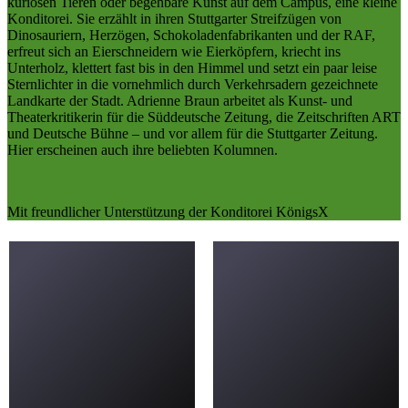
kuriosen Tieren oder begehbare Kunst auf dem Campus, eine kleine
Konditorei. Sie erzählt in ihren Stuttgarter Streifzügen von
Dinosauriern, Herzögen, Schokoladenfabrikanten und der RAF,
erfreut sich an Eierschneidern wie Eierköpfern, kriecht ins
Unterholz, klettert fast bis in den Himmel und setzt ein paar leise
Sternlichter in die vornehmlich durch Verkehrsadern gezeichnete
Landkarte der Stadt. Adrienne Braun arbeitet als Kunst- und
Theaterkritikerin für die Süddeutsche Zeitung, die Zeitschriften ART
und Deutsche Bühne – und vor allem für die Stuttgarter Zeitung.
Hier erscheinen auch ihre beliebten Kolumnen.
Mit freundlicher Unterstützung der Konditorei KönigsX