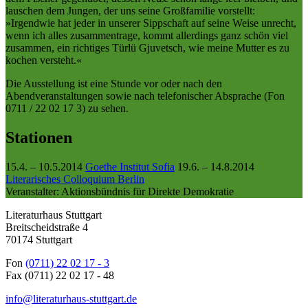
lauschen dem Jungen, der uns seine Großfamilie vorstellt:
»Irgendwie hat jeder in unserer Sippschaft auf seine Weise unrecht,
wenn ich alles zusammentrage, kommt allerdings ganz schön viel
zusammen, ein richtiges Türlü Gjuvetsch, wie meine Mutter es zu
kochen versteht.«
Die Ausstellung ist eine Stunde vor oder nach den
Abendveranstaltungen sowie nach telefonischer Absprache (Fon
0711 / 22 02 17 3) zu sehen.
Stationen
15.4. – 10.5.2014
Goethe Institut Sofia
19.6. – 14.8.2014
Literarisches Colloquium Berlin
Veranstalter: Aktionsbündnis für Direkte Demokratie
Literaturhaus Stuttgart
Breitscheidstraße 4
70174 Stuttgart
Fon
(0711) 22 02 17 - 3
Fax (0711) 22 02 17 - 48
info@literaturhaus-stuttgart.de