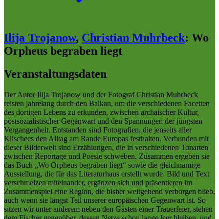
Ilija Trojanow
,
Christian Muhrbeck
:
Wo
Orpheus begraben liegt
Veranstaltungsdaten
Der Autor Ilija Trojanow und der Fotograf Christian Muhrbeck
reisten jahrelang durch den Balkan, um die verschiedenen Facetten
des dortigen Lebens zu erkunden, zwischen archaischer Kultur,
postsozialistischer Gegenwart und den Spannungen der jüngsten
Vergangenheit. Entstanden sind Fotografien, die jenseits aller
Klischees den Alltag am Rande Europas festhalten. Verbunden mit
dieser Bilderwelt sind Erzählungen, die in verschiedenen Tonarten
zwischen Reportage und Poesie schweben. Zusammen ergeben sie
das Buch „Wo Orpheus begraben liegt“ sowie die gleichnamige
Ausstellung, die für das Literaturhaus erstellt wurde. Bild und Text
verschmelzen miteinander, ergänzen sich und präsentieren im
Zusammenspiel eine Region, die bisher weitgehend verborgen blieb,
auch wenn sie längst Teil unserer europäischen Gegenwart ist. So
sitzen wir unter anderem neben den Gästen einer Trauerfeier, stehen
dem Fischer gegenüber, dessen Netze schon lange leer bleiben, und