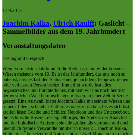
17.9.2013
Joachim Kalka
,
Ulrich Raulff
:
Gaslicht –
Sammelbilder aus dem 19. Jahrhundert
Veranstaltungsdaten
Lesung und Gespräch
Wenn vom letzten Jahrhundert die Rede ist, dann wider besseres
Wissen meistens vom 19. Es ist das Jahrhundert, das uns noch so
nahe ist, dass es fast den Status einer, je nachdem, liebgewordenen
oder verhassten Person besitzt. Immerhin wurde fast alles
Segensreiches und Fürchterliches, mit dem wir uns noch heute in
der westlichen Welt herumschlagen müssen, in jener Zeit in Szene
gesetzt. Eine Auswahl bietet Joachim Kalka mit seinem Wissen und
seinem Talent, scheinbar Entferntes nahe zu rücken, bis es sich fast
greifen lässt: Goethe und Schiller, Napoleon und das Unterseeboot,
die technische Raserei, der Spießbürger, der Spitzel, der Anarchist
und der bukolische Antisemit sie alle grüßen als vertraute und doch
unendlich fremde Verwandte hinüber in unser 21. Joachim Kalka,
Stuttgarter Übersetzer und Autor, lebt seit zwei Monaten in Leipzig;