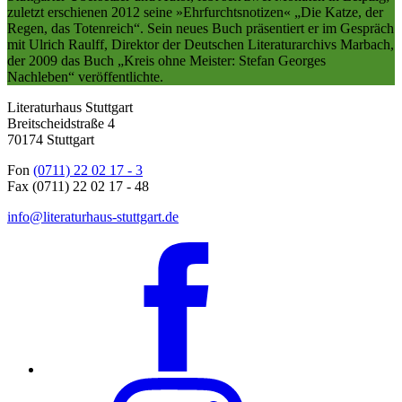
zuletzt erschienen 2012 seine »Ehrfurchtsnotizen« „Die Katze, der
Regen, das Totenreich“. Sein neues Buch präsentiert er im Gespräch
mit Ulrich Raulff, Direktor der Deutschen Literaturarchivs Marbach,
der 2009 das Buch „Kreis ohne Meister: Stefan Georges
Nachleben“ veröffentlichte.
Literaturhaus Stuttgart
Breitscheidstraße 4
70174 Stuttgart
Fon
(0711) 22 02 17 - 3
Fax (0711) 22 02 17 - 48
info@literaturhaus-stuttgart.de