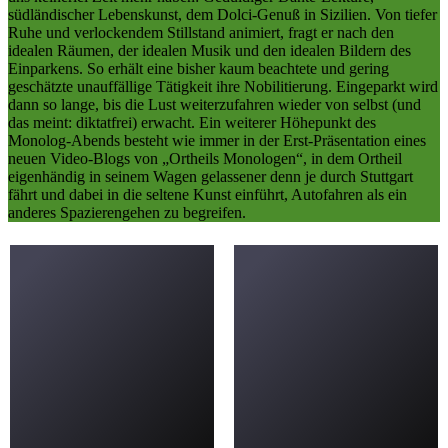
südländischer Lebenskunst, dem Dolci-Genuß in Sizilien. Von tiefer
Ruhe und verlockendem Stillstand animiert, fragt er nach den
idealen Räumen, der idealen Musik und den idealen Bildern des
Einparkens. So erhält eine bisher kaum beachtete und gering
geschätzte unauffällige Tätigkeit ihre Nobilitierung. Eingeparkt wird
dann so lange, bis die Lust weiterzufahren wieder von selbst (und
das meint: diktatfrei) erwacht. Ein weiterer Höhepunkt des
Monolog-Abends besteht wie immer in der Erst-Präsentation eines
neuen Video-Blogs von „Ortheils Monologen“, in dem Ortheil
eigenhändig in seinem Wagen gelassener denn je durch Stuttgart
fährt und dabei in die seltene Kunst einführt, Autofahren als ein
anderes Spazierengehen zu begreifen.