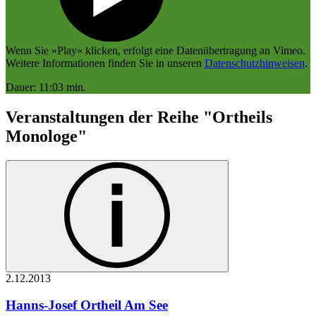
Wenn Sie »Play« klicken, erfolgt eine Datenübertragung an
Vimeo
.
Weitere Informationen finden Sie in unseren
Datenschutzhinweisen
.
Dauer: 11:03 min.
Veranstaltungen der Reihe "Ortheils
Monologe"
2.12.
2013
Hanns-Josef Ortheil
Am See