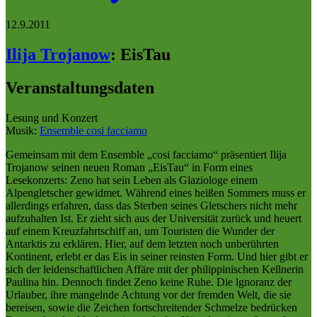
12.9.2011
Ilija Trojanow
:
EisTau
Veranstaltungsdaten
Lesung und Konzert
Musik:
Ensemble cosi facciamo
Gemeinsam mit dem Ensemble „cosi facciamo“ präsentiert Ilija
Trojanow seinen neuen Roman „EisTau“ in Form eines
Lesekonzerts: Zeno hat sein Leben als Glaziologe einem
Alpengletscher gewidmet. Während eines heißen Sommers muss er
allerdings erfahren, dass das Sterben seines Gletschers nicht mehr
aufzuhalten Ist. Er zieht sich aus der Universität zurück und heuert
auf einem Kreuzfahrtschiff an, um Touristen die Wunder der
Antarktis zu erklären. Hier, auf dem letzten noch unberührten
Kontinent, erlebt er das Eis in seiner reinsten Form. Und hier gibt er
sich der leidenschaftlichen Affäre mit der philippinischen Kellnerin
Paulina hin. Dennoch findet Zeno keine Ruhe. Die lgnoranz der
Urlauber, ihre mangelnde Achtung vor der fremden Welt, die sie
bereisen, sowie die Zeichen fortschreitender Schmelze bedrücken