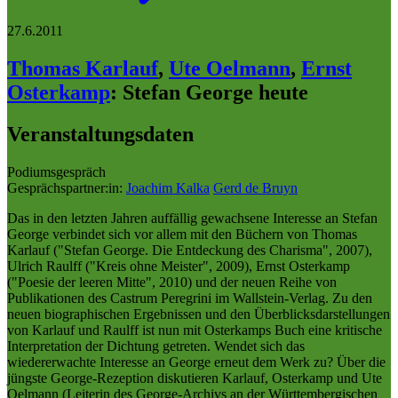
27.6.2011
Thomas Karlauf
,
Ute Oelmann
,
Ernst
Osterkamp
:
Stefan George heute
Veranstaltungsdaten
Podiumsgespräch
Gesprächspartner:in:
Joachim Kalka
Gerd de Bruyn
Das in den letzten Jahren auffällig gewachsene Interesse an Stefan
George verbindet sich vor allem mit den Büchern von Thomas
Karlauf ("Stefan George. Die Entdeckung des Charisma", 2007),
Ulrich Raulff ("Kreis ohne Meister", 2009), Ernst Osterkamp
("Poesie der leeren Mitte", 2010) und der neuen Reihe von
Publikationen des Castrum Peregrini im Wallstein-Verlag. Zu den
neuen biographischen Ergebnissen und den Überblicksdarstellungen
von Karlauf und Raulff ist nun mit Osterkamps Buch eine kritische
Interpretation der Dichtung getreten. Wendet sich das
wiedererwachte Interesse an George erneut dem Werk zu? Über die
jüngste George-Rezeption diskutieren Karlauf, Osterkamp und Ute
Oelmann (Leiterin des George-Archivs an der Württembergischen