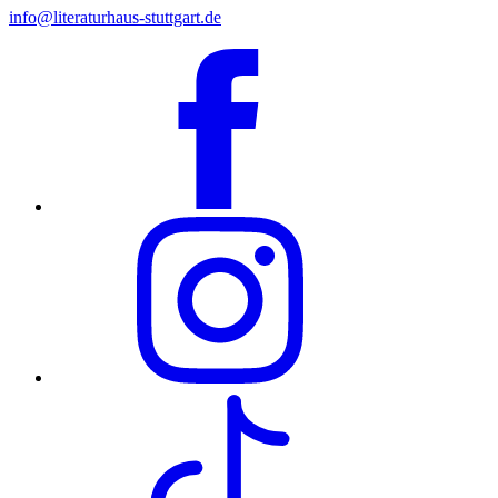
info@literaturhaus-stuttgart.de