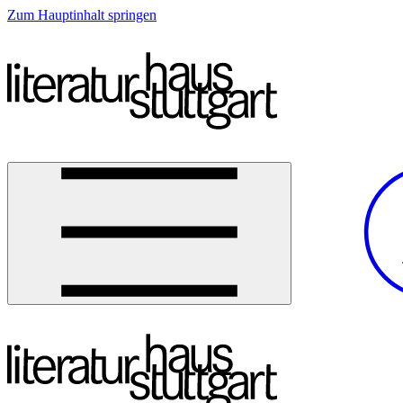
Zum Hauptinhalt springen