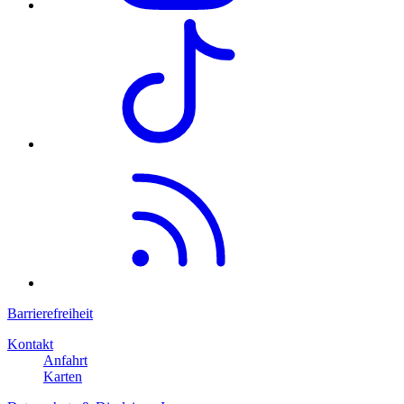
Barrierefreiheit
Kontakt
Anfahrt
Karten