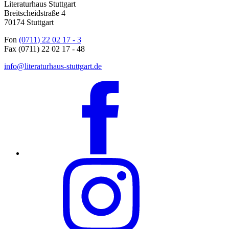
Literaturhaus Stuttgart
Breitscheidstraße 4
70174 Stuttgart
Fon
(0711) 22 02 17 - 3
Fax (0711) 22 02 17 - 48
info@literaturhaus-stuttgart.de