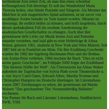
berühmteste Arzt seiner Zeit, als man ihm einen scheinbar
hoffnungslosen Fall überträgt: Er soll das Wunderkind Maria
Theresia heilen, eine blinde Pianistin und Sängerin. Als Mesmer das
Mädchen in sein magnetisches Spital aufnimmt, ist sie zuvor von
unzähligen Ärzten beinahe zu Tode kuriert worden. Mesmer ist
überzeugt, ihr endlich helfen zu können, und hofft insgeheim, durch
diesen spektakulären Fall die ersehnte Anerkennung der
akademischen Gesellschaften zu erlangen. Auch über ihre
gemeinsame tiefe Liebe zur Musik lernen Arzt und Patientin
einander verstehen, und bald gibt es erste Heilerfolge & Alissa
Walser, geboren 1961, studierte in New York und Wien Malerei. Seit
1987 lebt sie in Frankfurt am Main. Für ihre Erzählung Geschenkt
wurden ihr 1992 der Ingeborg-Bachmann-Preis und der Bettina-
von-Arnim-Preis verliehen. 1994 erschien ihr Buch "Dies ist nicht
meine ganze Geschichte", im Frühjahr 2000 folgte der Erzählband
"Die kleinere Hälfte der Welt". Als Übersetzerin hat Alissa Walser
außerdem die Tagebücher von Sylvia Plath sowie Theaterstücke u.
a. von Joyce Carol Oates, Edward Albee, Marsha Norman und
Christopher Hampton ins Deutsche übertragen. Im Literaturhaus
waren 2007 Zeichnungen zu sehen, die gemeinsam mit Martin
Walsers "Das geschundene Tier. Neununddreißig Balladen"
erschienen.
Vier Partner für Buch und Literatur: Literaturhaus, Stadtbücherei,
SWR, VHS