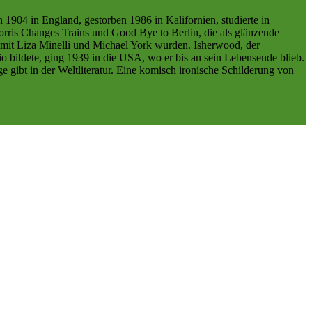
1904 in England, gestorben 1986 in Kalifornien, studierte in
orris Changes Trains und Good Bye to Berlin, die als glänzende
t mit Liza Minelli und Michael York wurden. Isherwood, der
bildete, ging 1939 in die USA, wo er bis an sein Lebensende blieb.
 gibt in der Weltliteratur. Eine komisch ironische Schilderung von