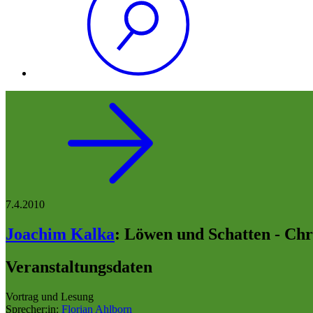
7.4.2010
Joachim Kalka
:
Löwen und Schatten - Chr
Veranstaltungsdaten
Vortrag und Lesung
Sprecher:in:
Florian Ahlborn