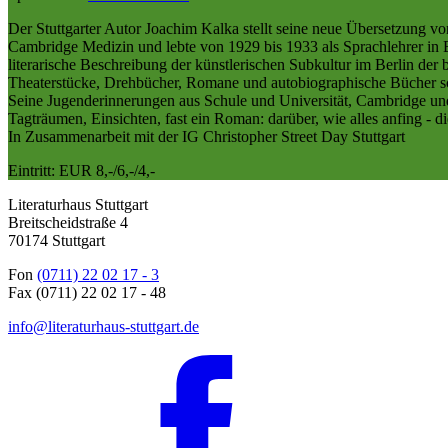
Der Stuttgarter Autor Joachim Kalka stellt seine neue Übersetzung v
Cambridge Medizin und lebte von 1929 bis 1933 als Sprachlehrer in B
literarische Beschreibung der künstlerischen Subkultur im Berlin de
Theaterstücke, Drehbücher, Romane und autobiographische Bücher sch
Seine Jugenderinnerungen aus Schule und Universität, Cambridge und 
Tagträumen, Einsichten, fast ein Roman: darüber, wie alles anfing - d
In Zusammenarbeit mit der IG Christopher Street Day Stuttgart
Eintritt: EUR 8,-/6,-/4,-
Literaturhaus Stuttgart
Breitscheidstraße 4
70174 Stuttgart
Fon
(0711) 22 02 17 - 3
Fax (0711) 22 02 17 - 48
info@literaturhaus-stuttgart.de