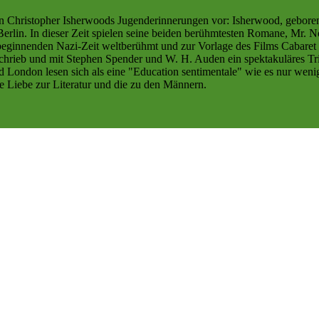
on Christopher Isherwoods Jugenderinnerungen vor: Isherwood, geboren 
erlin. In dieser Zeit spielen seine beiden berühmtesten Romane, Mr. N
r beginnenden Nazi-Zeit weltberühmt und zur Vorlage des Films Cabare
rieb und mit Stephen Spender und W. H. Auden ein spektakuläres Trio 
London lesen sich als eine "Education sentimentale" wie es nur wenige
ie Liebe zur Literatur und die zu den Männern.