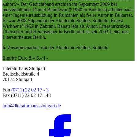
zuhört?« Der Gedichtband erschien im September 2009 bei
merz&solitude. Daniel Banulescu (*1960 in Bukarest) arbeitet nach
einer Ingenieurausbildung in Rumänien als freier Autor in Bukarest.
Er war 2008 Stipendiat der Akademie Schloss Solitude. Ernest
Wichner (*1952 in Zabrani, Banat) lebt als Autor, Literaturkritiker,
Übersetzer und Herausgeber in Berlin und ist seit 2003 Leiter des
Literaturhauses Berlin.
In Zusammenarbeit mit der Akademie Schloss Solitude
Eintritt: Euro 8,-/ 6,-/4,-
Literaturhaus Stuttgart
Breitscheidstraße 4
70174 Stuttgart
Fon
(0711) 22 02 17 - 3
Fax (0711) 22 02 17 - 48
info@literaturhaus-stuttgart.de