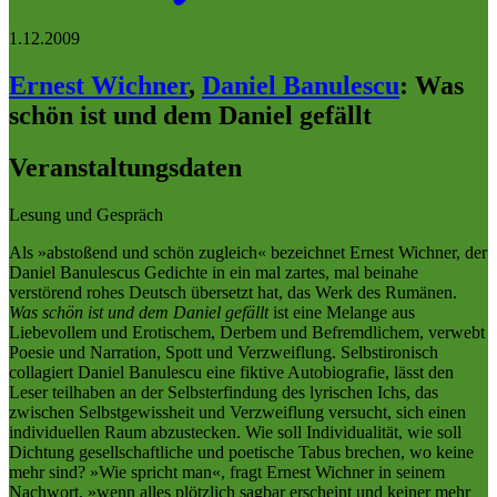
1.12.2009
Ernest Wichner
,
Daniel Banulescu
:
Was
schön ist und dem Daniel gefällt
Veranstaltungsdaten
Lesung und Gespräch
Als »abstoßend und schön zugleich« bezeichnet Ernest Wichner, der
Daniel Banulescus Gedichte in ein mal zartes, mal beinahe
verstörend rohes Deutsch übersetzt hat, das Werk des Rumänen.
Was schön ist und dem Daniel gefällt
ist eine Melange aus
Liebevollem und Erotischem, Derbem und Befremdlichem, verwebt
Poesie und Narration, Spott und Verzweiflung. Selbstironisch
collagiert Daniel Banulescu eine fiktive Autobiografie, lässt den
Leser teilhaben an der Selbsterfindung des lyrischen Ichs, das
zwischen Selbstgewissheit und Verzweiflung versucht, sich einen
individuellen Raum abzustecken. Wie soll Individualität, wie soll
Dichtung gesellschaftliche und poetische Tabus brechen, wo keine
mehr sind? »Wie spricht man«, fragt Ernest Wichner in seinem
Nachwort, »wenn alles plötzlich sagbar erscheint und keiner mehr