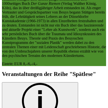
1000seitiges Buch
Der Ganze Riemen
(Verlag Walther König,
Köln), das in über dreißigjähriger Arbeit entstanden ist. Als enger
Vertrauter und Gesprächspartner von Beuys begann Stüttgen bereits
früh, die Lehrtätigkeit seines Lehrers an der Düsseldorfer
Kunstakademie (1966-1973) in allen Einzelheiten festzuhalten und
zu deuten. Entstanden ist nicht nur ein Buch über das faszinierende
und aktuelle Projekt einer "Lehre als Kunstwerk", sondern auch ein
sehr persönliches Buch über die Traumata und Idiosynkrasien des
Künstlers Beuys. Theorie und Praxis des Beuysschen
Kunstprogramms der "sozialen Plastik" werden dabei zu den
zentralen Themen einer mit Leidenschaft geschriebenen Historie, die
von den Umbruchsjahren unserer Republik ebenso erzählt wie von
den psychischen Terrains des modernen Künstlertums.
Eintritt: EUR 8,-/6,-/4,-
Veranstaltungen der Reihe "Spätlese"