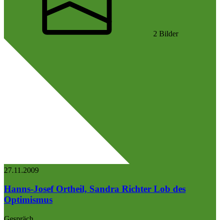
2 Bilder
27.11.
2009
Hanns-Josef Ortheil, Sandra Richter
Lob des
Optimismus
Gespräch