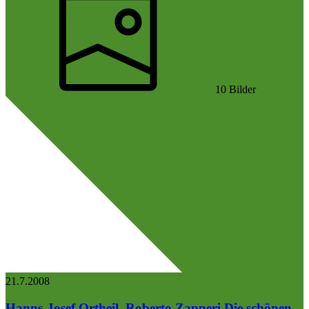
10 Bilder
21.7.
2008
Hanns-Josef Ortheil, Roberto Zapperi
Die schönen