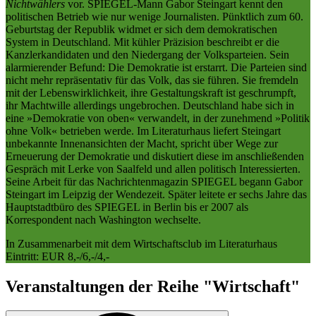
Nichtwählers
vor. SPIEGEL-Mann Gabor Steingart kennt den
politischen Betrieb wie nur wenige Journalisten. Pünktlich zum 60.
Geburtstag der Republik widmet er sich dem demokratischen
System in Deutschland. Mit kühler Präzision beschreibt er die
Kanzlerkandidaten und den Niedergang der Volksparteien. Sein
alarmierender Befund: Die Demokratie ist erstarrt. Die Parteien sind
nicht mehr repräsentativ für das Volk, das sie führen. Sie fremdeln
mit der Lebenswirklichkeit, ihre Gestaltungskraft ist geschrumpft,
ihr Machtwille allerdings ungebrochen. Deutschland habe sich in
eine »Demokratie von oben« verwandelt, in der zunehmend »Politik
ohne Volk« betrieben werde. Im Literaturhaus liefert Steingart
unbekannte Innenansichten der Macht, spricht über Wege zur
Erneuerung der Demokratie und diskutiert diese im anschließenden
Gespräch mit Lerke von Saalfeld und allen politisch Interessierten.
Seine Arbeit für das Nachrichtenmagazin SPIEGEL begann Gabor
Steingart im Leipzig der Wendezeit. Später leitete er sechs Jahre das
Hauptstadtbüro des SPIEGEL in Berlin bis er 2007 als
Korrespondent nach Washington wechselte.
In Zusammenarbeit mit dem Wirtschaftsclub im Literaturhaus
Eintritt: EUR 8,-/6,-/4,-
Veranstaltungen der Reihe "Wirtschaft"