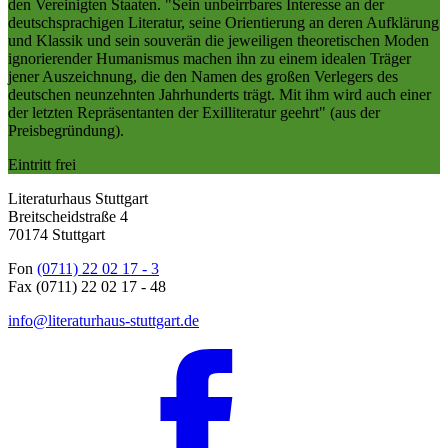
den Vereinigten Staaten. "Sein unbeirrbares Interesse an der
deutschsprachigen Literatur, seine Orientierung an deren Aufklärung
und Klassik und sein souverän die jeweiligen theoretischen Moden
ignorierender Humanismus machen ihn zu einem idealen Träger
jener Auszeichnung, die den Namen des großen Verlegers des
deutschen neunzehnten Jahrhunderts trägt. Mit ihm wird auch einer
der letzten Repräsentanten der Exilliteratur geehrt" (aus der
Preisbegründung).
Eintritt frei
Literaturhaus Stuttgart
Breitscheidstraße 4
70174 Stuttgart
Fon
(0711) 22 02 17 - 3
Fax (0711) 22 02 17 - 48
info@literaturhaus-stuttgart.de