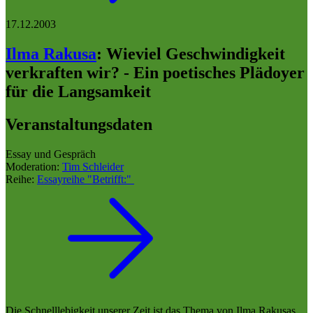
17.12.2003
Ilma Rakusa
:
Wieviel Geschwindigkeit
verkraften wir? - Ein poetisches Plädoyer
für die Langsamkeit
Veranstaltungsdaten
Essay und Gespräch
Moderation:
Tim Schleider
Reihe:
Essayreihe "Betrifft:"
Die Schnelllebigkeit unserer Zeit ist das Thema von Ilma Rakusas