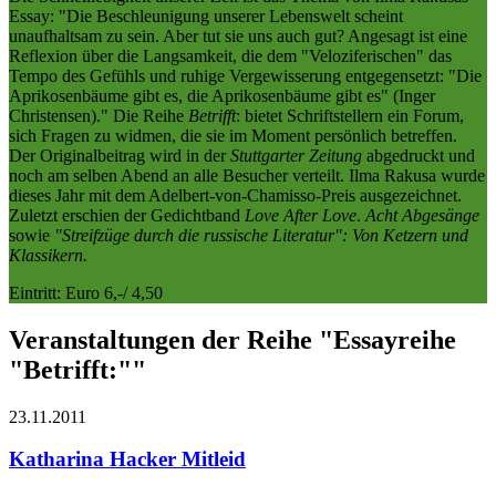
Essay: "Die Beschleunigung unserer Lebenswelt scheint
unaufhaltsam zu sein. Aber tut sie uns auch gut? Angesagt ist eine
Reflexion über die Langsamkeit, die dem "Veloziferischen" das
Tempo des Gefühls und ruhige Vergewisserung entgegensetzt: "Die
Aprikosenbäume gibt es, die Aprikosenbäume gibt es" (Inger
Christensen)." Die Reihe
Betrifft
: bietet Schriftstellern ein Forum,
sich Fragen zu widmen, die sie im Moment persönlich betreffen.
Der Originalbeitrag wird in der
Stuttgarter Zeitung
abgedruckt und
noch am selben Abend an alle Besucher verteilt. Ilma Rakusa wurde
dieses Jahr mit dem Adelbert-von-Chamisso-Preis ausgezeichnet.
Zuletzt erschien der Gedichtband
Love After Love
.
Acht Abgesänge
sowie
"Streifzüge durch die russische Literatur": Von Ketzern und
Klassikern.
Eintritt: Euro 6,-/ 4,50
Veranstaltungen der Reihe "Essayreihe
"Betrifft:""
23.11.
2011
Katharina Hacker
Mitleid