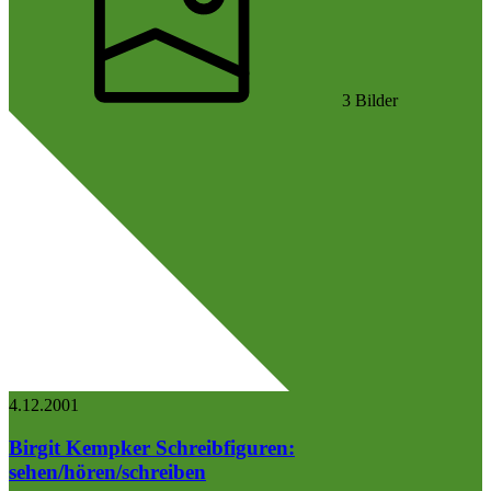
3 Bilder
4.12.
2001
Birgit Kempker
Schreibfiguren:
sehen/hören/schreiben