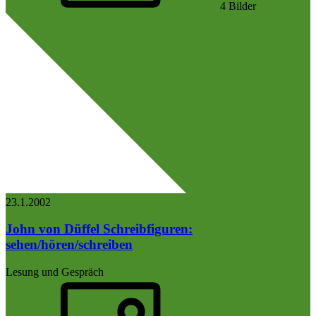
4 Bilder
23.1.
2002
John von Düffel
Schreibfiguren:
sehen/hören/schreiben
Lesung und Gespräch