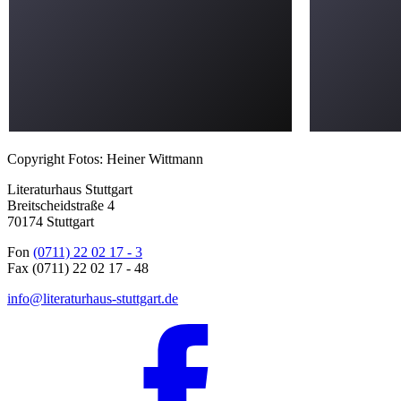
Copyright Fotos: Heiner Wittmann
Literaturhaus Stuttgart
Breitscheidstraße 4
70174 Stuttgart
Fon
(0711) 22 02 17 - 3
Fax (0711) 22 02 17 - 48
info@literaturhaus-stuttgart.de