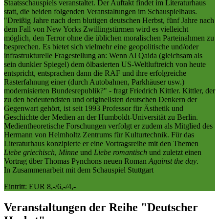
Staatsschauspiels veranstaltet. Der Auftakt findet im Literaturhaus
statt, die beiden folgenden Veranstaltungen im Schauspielhaus.
"Dreißig Jahre nach dem blutigen deutschen Herbst, fünf Jahre nach
dem Fall von New Yorks Zwillingstürmen wird es vielleicht
möglich, den Terror ohne die üblichen moralischen Parteinahmen zu
besprechen. Es bietet sich vielmehr eine geopolitische und/oder
infrastrukturelle Fragestellung an: Wenn Al Qaida (gleichsam als
sein dunkler Spiegel) dem ölbasierten US-Weltluftreich von heute
entspricht, entsprachen dann die RAF und ihre erfolgreiche
Rasterfahnung einer (durch Autobahnen, Parkhäuser usw.)
modernisierten Bundesrepublik?" - fragt Friedrich Kittler. Kittler, der
zu den bedeutendsten und originellsten deutschen Denkern der
Gegenwart gehört, ist seit 1993 Professor für Ästhetik und
Geschichte der Medien an der Humboldt-Universität zu Berlin.
Medientheoretische Forschungen verfolgt er zudem als Mitglied des
Hermann von Helmholtz Zentrums für Kulturtechnik. Für das
Literaturhaus konzipierte er eine Vortragsreihe mit den Themen
Liebe griechisch
,
Minne
und
Liebe romantisch
und zuletzt einen
Vortrag über Thomas Pynchons neuen Roman
Against the day
.
In Zusammenarbeit mit dem Schauspiel Stuttgart
Eintritt: EUR 8,-/6,-/4,-
Veranstaltungen der Reihe "Deutscher