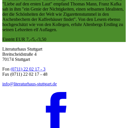
"Liebe auf den ersten Laut" empfand Thomas Mann, Franz Kafka
sah in ihm "ein Genie der Nichtigkeiten, einen seltsamen Idealisten,
der die Schönheiten der Welt wie Zigarettenstummel in den
Aschenbechern der Kaffeehäuser findet". Von den Lesern ebenso
hochgeschätzt wie von den Kollegen, erfuhr Altenbergs Erstling zu
seinen Lebzeiten elf Auflagen.
Eintritt EUR 7,-/5,-/3,50
Literaturhaus Stuttgart
Breitscheidstraße 4
70174 Stuttgart
Fon
(0711) 22 02 17 - 3
Fax (0711) 22 02 17 - 48
info@literaturhaus-stuttgart.de