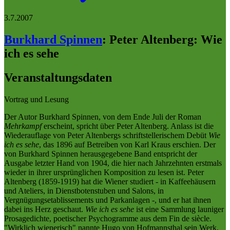
3.7.2007
Burkhard Spinnen
:
Peter Altenberg: Wie
ich es sehe
Veranstaltungsdaten
Vortrag und Lesung
Der Autor Burkhard Spinnen, von dem Ende Juli der Roman
Mehrkampf
erscheint, spricht über Peter Altenberg. Anlass ist die
Wiederauflage von Peter Altenbergs schriftstellerischem Debüt
Wie
ich es sehe
, das 1896 auf Betreiben von Karl Kraus erschien. Der
von Burkhard Spinnen herausgegebene Band entspricht der
Ausgabe letzter Hand von 1904, die hier nach Jahrzehnten erstmals
wieder in ihrer ursprünglichen Komposition zu lesen ist. Peter
Altenberg (1859-1919) hat die Wiener studiert - in Kaffeehäusern
und Ateliers, in Dienstbotenstuben und Salons, in
Vergnügungsetablissements und Parkanlagen -, und er hat ihnen
dabei ins Herz geschaut.
Wie ich es sehe
ist eine Sammlung launiger
Prosagedichte, poetischer Psychogramme aus dem Fin de siècle.
"Wirklich wienerisch" nannte Hugo von Hofmannsthal sein Werk,