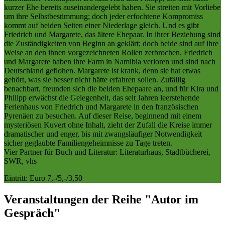
kurzer Ehe bereits auseinandergelebt haben. Sie streiten mit Vorliebe
um ihre Selbstbestimmung; doch jeder erfochtene Kompromiss
kommt auf beiden Seiten einer Niederlage gleich. Und es gibt
Friedrich und Margarete, das ältere Ehepaar. In ihrer Beziehung sind
die Zuständigkeiten von Beginn an geklärt; doch beide sind auf ihre
Weise an den ihnen vorgezeichneten Rollen zerbrochen. Friedrich
und Margarete haben ihre Farm in Namibia verloren und sind nach
Deutschland geflohen. Margarete ist krank, denn sie hat etwas
gehört, was sie besser nicht hätte erfahren sollen. Zufällig
benachbart, freunden sich die beiden Ehepaare an, und für Kira und
Philipp erwächst die Gelegenheit, das seit Jahren leerstehende
Ferienhaus von Friedrich und Margarete in den französischen
Pyrenäen zu besuchen. Auf dieser Reise, beginnend mit einem
mysteriösen Kuvert ohne Inhalt, zieht der Zufall die Kreise immer
dramatischer und enger, bis mit zwangsläufiger Notwendigkeit
sicher geglaubte Familiengeheimnisse zu Tage treten.
Vier Partner für Buch und Literatur: Literaturhaus, Stadtbücherei,
SWR, vhs
Eintritt: Euro 7,-/5,-/3,50
Veranstaltungen der Reihe "Autor im
Gespräch"