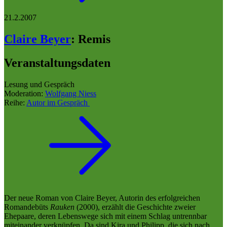
21.2.2007
Claire Beyer
:
Remis
Veranstaltungsdaten
Lesung und Gespräch
Moderation:
Wolfgang Niess
Reihe:
Autor im Gespräch
Der neue Roman von Claire Beyer, Autorin des erfolgreichen
Romandebüts
Rauken
(2000), erzählt die Geschichte zweier
Ehepaare, deren Lebenswege sich mit einem Schlag untrennbar
miteinander verknüpfen. Da sind Kira und Philipp, die sich nach