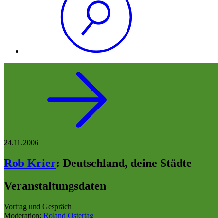
24.11.2006
Rob Krier
:
Deutschland, deine Städte
Veranstaltungsdaten
Vortrag und Gespräch
Moderation:
Roland Ostertag