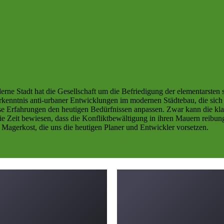
derne Stadt hat die Gesellschaft um die Befriedigung der elementarsten
er Erkenntnis anti-urbaner Entwicklungen im modernen Städtebau, die s
e Erfahrungen den heutigen Bedürfnissen anpassen. Zwar kann die klass
die Zeit bewiesen, dass die Konfliktbewältigung in ihren Mauern reibun
 Magerkost, die uns die heutigen Planer und Entwickler vorsetzen.