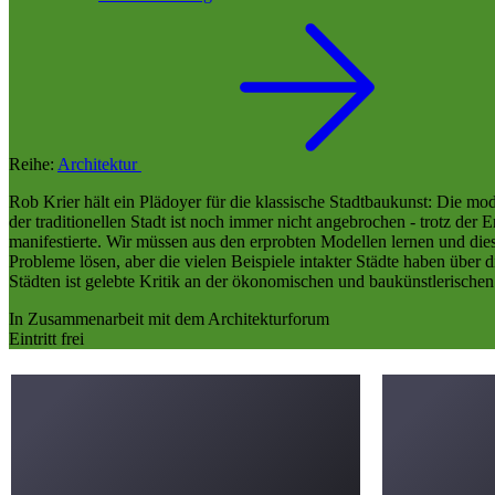
Reihe:
Architektur
Rob Krier hält ein Plädoyer für die klassische Stadtbaukunst: Die mo
der traditionellen Stadt ist noch immer nicht angebrochen - trotz d
manifestierte. Wir müssen aus den erprobten Modellen lernen und dies
Probleme lösen, aber die vielen Beispiele intakter Städte haben über 
Städten ist gelebte Kritik an der ökonomischen und baukünstlerischen
In Zusammenarbeit mit dem Architekturforum
Eintritt frei