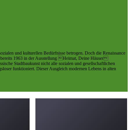
 sozialen und kulturellen Bedürfnisse betrogen. Doch die Renaissance
ich bereits 1963 in der Ausstellung Heimat, Deine Häuser
ische Stadtbaukunst nicht alle sozialen und gesellschaftlichen
gsloser funktioniert. Dieser Ausgleich modernen Lebens in alten