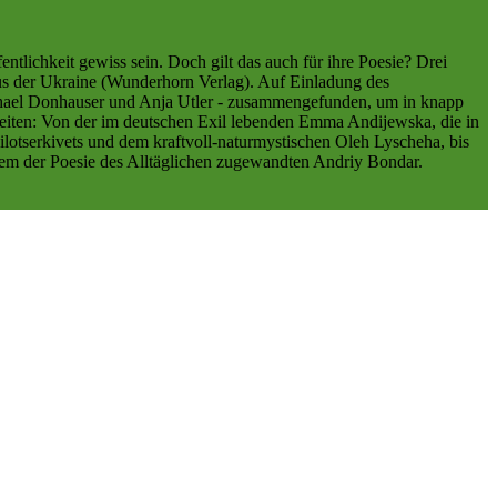
ntlichkeit gewiss sein. Doch gilt das auch für ihre Poesie? Drei
 aus der Ukraine (Wunderhorn Verlag). Auf Einladung des
ichael Donhauser und Anja Utler - zusammengefunden, um in knapp
beiten: Von der im deutschen Exil lebenden Emma Andijewska, die in
Bilotserkivets und dem kraftvoll-naturmystischen Oleh Lyscheha, bis
 dem der Poesie des Alltäglichen zugewandten Andriy Bondar.