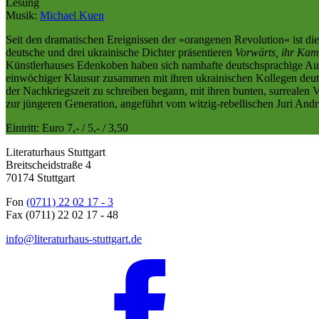
Lesung
Musik:
Michael Kuen
Seit den dramatischen Ereignissen der »orangenen Revolution« ist die
deutsche und drei ukrainische Dichter präsentieren
Vorwärts, ihr Kam
Künstlerhauses Edenkoben haben sich namhafte deutschsprachige Auto
einwöchiger Klausur zusammen mit ihren ukrainischen Kollegen deuts
der Nachkriegszeit zu schreiben begann, mit ihren bunten, surrealen V
zur jüngeren Generation, angeführt vom witzig-rebellischen Juri And
Eintritt: Euro 7,- / 5,- / 3,50
Literaturhaus Stuttgart
Breitscheidstraße 4
70174 Stuttgart
Fon
(0711) 22 02 17 - 3
Fax (0711) 22 02 17 - 48
info@literaturhaus-stuttgart.de