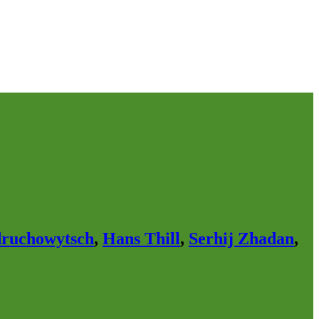
druchowytsch
,
Hans Thill
,
Serhij Zhadan
,