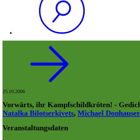
25.10.2006
Vorwärts, ihr Kampfschildkröten! - Gedic
Natalka Bilotserkivets
,
Michael Donhause
Veranstaltungsdaten