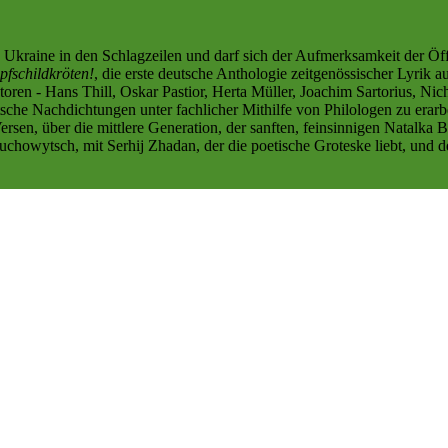
 Ukraine in den Schlagzeilen und darf sich der Aufmerksamkeit der Öffe
pfschildkröten!
, die erste deutsche Anthologie zeitgenössischer Lyrik
ren - Hans Thill, Oskar Pastior, Herta Müller, Joachim Sartorius, N
che Nachdichtungen unter fachlicher Mithilfe von Philologen zu erar
ersen, über die mittlere Generation, der sanften, feinsinnigen Natalka 
ruchowytsch, mit Serhij Zhadan, der die poetische Groteske liebt, und