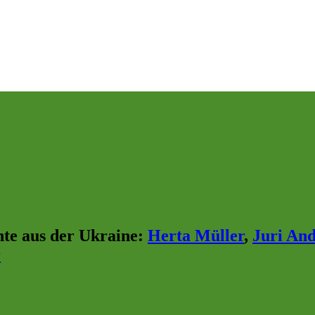
hte aus der Ukraine
:
Herta Müller
,
Juri An
r