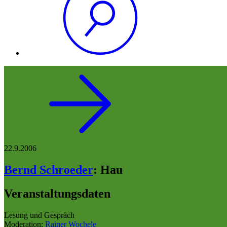
22.9.2006
Bernd Schroeder
:
Hau
Veranstaltungsdaten
Lesung und Gespräch
Moderation:
Rainer Wochele