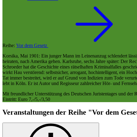
Reihe:
Vor dem Gesetz
Korsika, Mai 1901: Ein junger Mann im Leinenanzug schlendert lässig
heiraten, nach Amerika gehen. Karlsruhe, sechs Jahre später: Der Re
Schroeder hat die Geschichte eines rätselhaften Kriminalfalles gesch
wirkt Hau verstörend: selbstsicher, arrogant, hochintelligent, ein Ho
Tat immer bestreitet, wird er auf Grund von Indizien zum Tode verurte
lebt in Köln. Er ist Autor und Regisseur zahlreicher Hör- und Ferns
Mit freundlicher Unterstützung des Deutschen Juristentages und der
Eintritt: Euro 7,-/5,-/3,50
Veranstaltungen der Reihe "Vor dem Gese