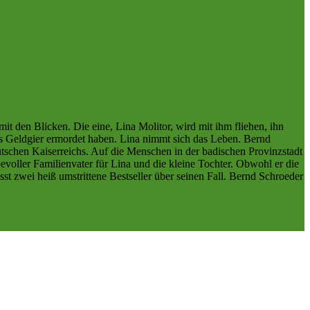
t den Blicken. Die eine, Lina Molitor, wird mit ihm fliehen, ihn
aus Geldgier ermordet haben. Lina nimmt sich das Leben. Bernd
eutschen Kaiserreichs. Auf die Menschen in der badischen Provinzstadt
bevoller Familienvater für Lina und die kleine Tochter. Obwohl er die
sst zwei heiß umstrittene Bestseller über seinen Fall. Bernd Schroeder