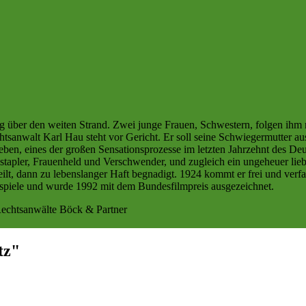
 über den weiten Strand. Zwei junge Frauen, Schwestern, folgen ihm mi
chtsanwalt Karl Hau steht vor Gericht. Er soll seine Schwiegermutter 
rieben, eines der großen Sensationsprozesse im letzten Jahrzehnt des D
chstapler, Frauenheld und Verschwender, und zugleich ein ungeheuer lie
ilt, dann zu lebenslanger Haft begnadigt. 1924 kommt er frei und verfa
ehspiele und wurde 1992 mit dem Bundesfilmpreis ausgezeichnet.
 Rechtsanwälte Böck & Partner
tz"