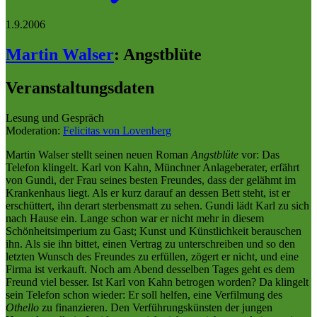
1.9.2006
Martin Walser
:
Angstblüte
Veranstaltungsdaten
Lesung und Gespräch
Moderation:
Felicitas von Lovenberg
Martin Walser stellt seinen neuen Roman
Angstblüte
vor: Das
Telefon klingelt. Karl von Kahn, Münchner Anlageberater, erfährt
von Gundi, der Frau seines besten Freundes, dass der gelähmt im
Krankenhaus liegt. Als er kurz darauf an dessen Bett steht, ist er
erschüttert, ihn derart sterbensmatt zu sehen. Gundi lädt Karl zu sich
nach Hause ein. Lange schon war er nicht mehr in diesem
Schönheitsimperium zu Gast; Kunst und Künstlichkeit berauschen
ihn. Als sie ihn bittet, einen Vertrag zu unterschreiben und so den
letzten Wunsch des Freundes zu erfüllen, zögert er nicht, und eine
Firma ist verkauft. Noch am Abend desselben Tages geht es dem
Freund viel besser. Ist Karl von Kahn betrogen worden? Da klingelt
sein Telefon schon wieder: Er soll helfen, eine Verfilmung des
Othello
zu finanzieren. Den Verführungskünsten der jungen