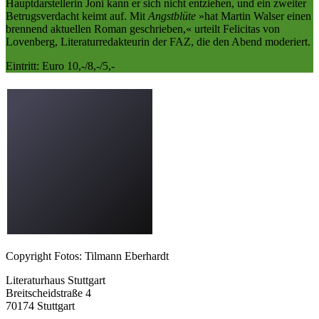
Hauptdarstellerin Joni kann er sich nicht entziehen, und ein zweiter
Betrugsverdacht keimt auf. Mit
Angstblüte
»hat Martin Walser einen
brennend aktuellen Roman geschrieben,« urteilt Felicitas von
Lovenberg, Literaturredakteurin der FAZ, die den Abend moderiert.
Eintritt: Euro 10,-/8,-/5,-
Copyright Fotos: Tilmann Eberhardt
Literaturhaus Stuttgart
Breitscheidstraße 4
70174 Stuttgart