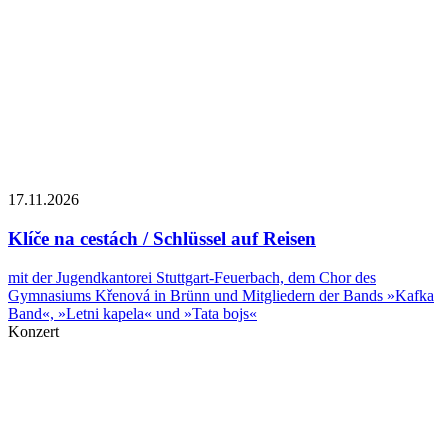
17.11.
2026
Klíče na cestách / Schlüssel auf Reisen
mit der Jugendkantorei Stuttgart-Feuerbach, dem Chor des
Gymnasiums Křenová in Brünn und Mitgliedern der Bands »Kafka
Band«, »Letni kapela« und »Tata bojs«
Konzert