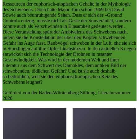
Ressourcen der euphorisch-utopischen Gehalte in der Mythologie
des Schwebens. Doch hatte Major Tom schon 1969 bei David
Bowie auch beunruhigende Seiten. Dass er sich der »Ground
Control« entzog, musste nicht als Geste der Souveränität, sondern
konnte auch als Verschwinden in Einsamkeit gedeutet werden.
Diese Veranstaltung spürt der Ambivalenz des Schwebens nach,
indem sie die Konstellation der über den Köpfen schwebenden
Gefahr ins Auge fasst. Raubvögel schweben in der Luft, ehe sie sich
in Sturzflügen auf ihre Opfer hinabstürzen. In den aktuellen Kriegen
entwickelt sich die Technologie der Drohnen in rasanter
Geschwindigkeit. Was wird in der modernen Welt und ihrer
Literatur aus dem Schwert des Damokles, dem antiken Bild der
schwebenden, tödlichen Gefahr? Und ist sie auch deshalb
so bedrohlich, weil sie den euphorisch-utopischen Reiz des
Schwebens leugnet?
Gefördert von der Baden-Württemberg Stiftung, Literatursommer
2026