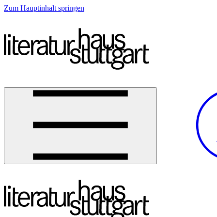
Zum Hauptinhalt springen