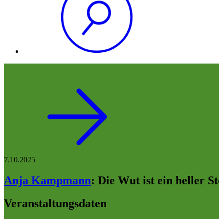
7.10.2025
Anja Kampmann
:
Die Wut ist ein heller S
Veranstaltungsdaten