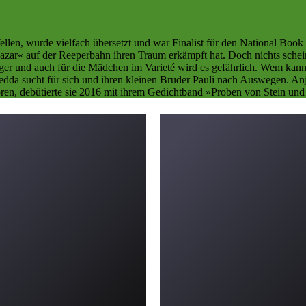
len, wurde vielfach übersetzt und war Finalist für den National Book
azar« auf der Reeperbahn ihren Traum erkämpft hat. Doch nichts schei
er und auch für die Mädchen im Varieté wird es gefährlich. Wem kann 
dda sucht für sich und ihren kleinen Bruder Pauli nach Auswegen. An
en, debütierte sie 2016 mit ihrem Gedichtband »Proben von Stein und