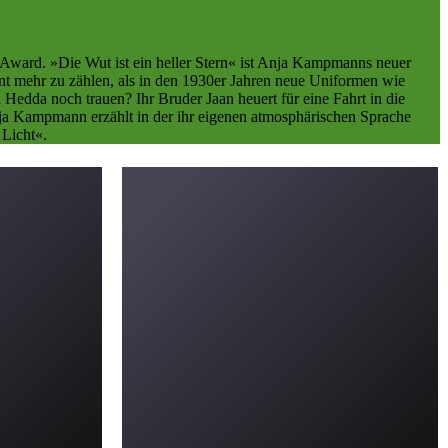
 Award. »Die Wut ist ein heller Stern« ist Anja Kampmanns neuer
nt mehr zu zählen, als in den 1930er Jahren neue Uniformen wie
Hedda noch trauen? Ihr Bruder Jaan heuert für eine Fahrt in die
ja Kampmann erzählt in der ihr eigenen atmosphärischen Sprache
 Licht«.