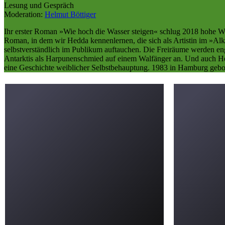
Lesung und Gespräch
Moderation:
Helmut Böttiger
Ihr erster Roman »Wie hoch die Wasser steigen« schlug 2018 hohe Wel
Roman, in dem wir Hedda kennenlernen, die sich als Artistin im »Alk
selbstverständlich im Publikum auftauchen. Die Freiräume werden eng
Antarktis als Harpunenschmied auf einem Walfänger an. Und auch He
eine Geschichte weiblicher Selbstbehauptung. 1983 in Hamburg gebor